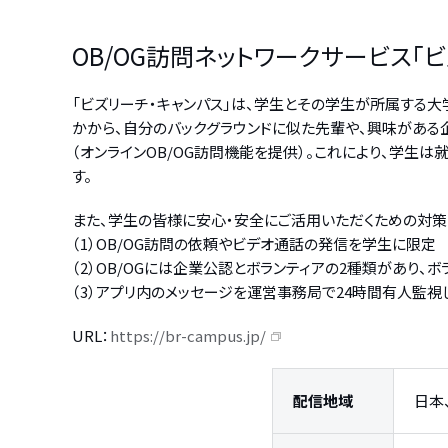
OB/OG訪問ネットワークサービス「
「ビズリーチ・キャンパス」は、学生とその学生が所属する大
かから、自分のバックグラウンドに似た先輩や、興味がある企
（オンラインOB/OG訪問機能を提供）。これにより、学
す。
また、学生の皆様に安心・安全にご活用いただくための対策
（1）OB/OG訪問の依頼やビデオ通話の発信を学生に限定
（2）OB/OGには企業公認とボランティアの2種類があり、
（3）アプリ内のメッセージを運営事務局で24時間有人監
URL：
https://br-campus.jp/
配信地域
日本