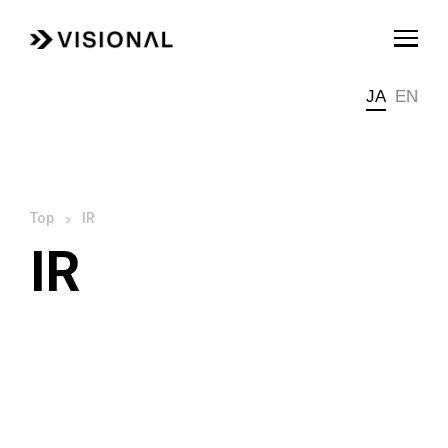
JA
EN
IR
IR