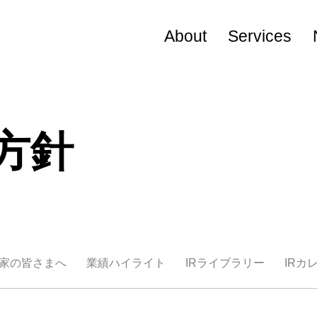
About
Services
Visional Way
役員プロフィール
方針
会社概要
資家の皆さまへ
業績ハイライト
IRライブラリー
IRカ