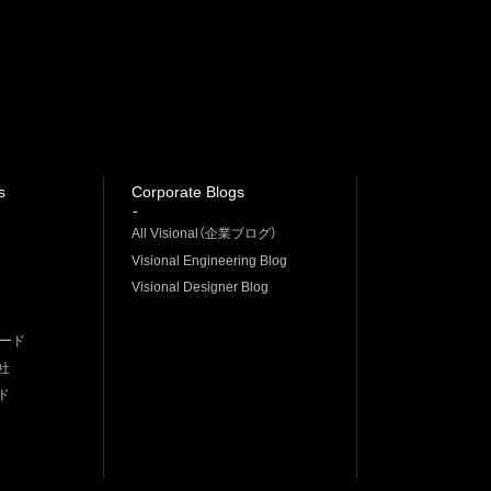
s
Corporate Blogs
All Visional（企業ブログ）
Visional Engineering Blog
Visional Designer Blog
シード
社
ド