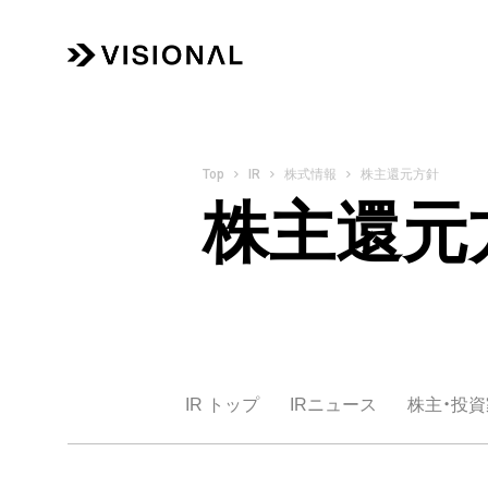
IR
株式情報
株主還元方針
株主還元
IR トップ
IRニュース
株主・投