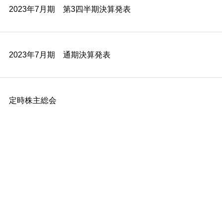
2023年7月期 第3四半期決算発表
2023年7月期 通期決算発表
定時株主総会