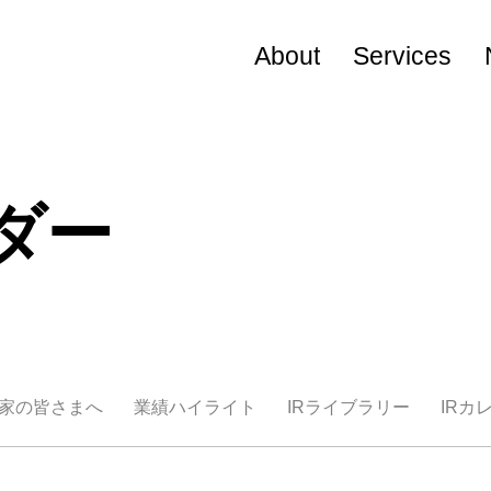
About
Services
Visional Way
役員プロフィール
ダー
会社概要
資家の皆さまへ
業績ハイライト
IRライブラリー
IRカ