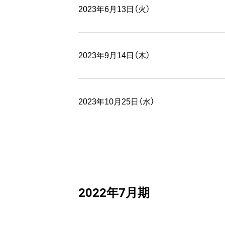
2023年6月13日（火）
2023年9月14日（木）
2023年10月25日（水）
2022年7月期