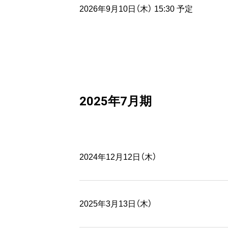
2026年9月10日（木） 15:30 予定
2025年7月期
2024年12月12日（木）
2025年3月13日（木）