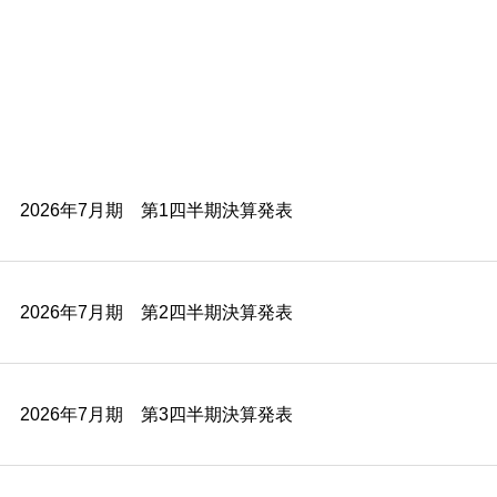
2026年7月期 第1四半期決算発表
2026年7月期 第2四半期決算発表
2026年7月期 第3四半期決算発表