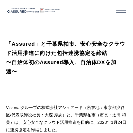
機能
「Assured」と千葉県柏市、安心安全なクラウ
導入/活用事例
ド活用推進に向けた包括連携協定を締結
〜自治体初のAssured導入、自治体DXを加
セミナー
速〜
コラム
お役立ち資料
Visionalグループの株式会社アシュアード（所在地：東京都渋谷
区/代表取締役社長：大森 厚志）と、千葉県柏市（市長：太田 和
美）は、安心安全なクラウド活用推進を目的に、2023年1月24日
活用事例｜クラウドサービス事業者様
に連携協定を締結しました。