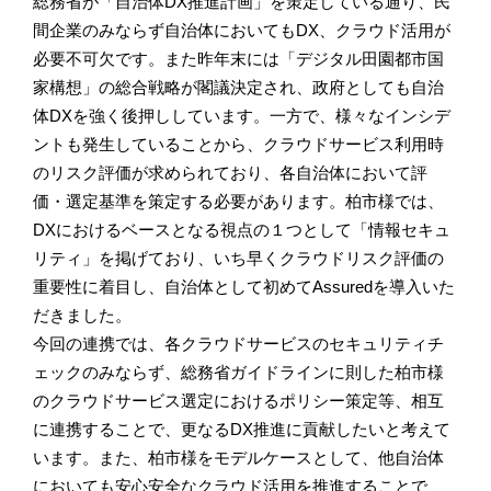
総務省が「自治体DX推進計画」を策定している通り、民
間企業のみならず自治体においてもDX、クラウド活用が
必要不可欠です。また昨年末には「デジタル田園都市国
家構想」の総合戦略が閣議決定され、政府としても自治
体DXを強く後押ししています。一方で、様々なインシデ
ントも発生していることから、クラウドサービス利用時
のリスク評価が求められており、各自治体において評
価・選定基準を策定する必要があります。柏市様では、
DXにおけるベースとなる視点の１つとして「情報セキュ
リティ」を掲げており、いち早くクラウドリスク評価の
重要性に着目し、自治体として初めてAssuredを導入いた
だきました。
今回の連携では、各クラウドサービスのセキュリティチ
ェックのみならず、総務省ガイドラインに則した柏市様
のクラウドサービス選定におけるポリシー策定等、相互
に連携することで、更なるDX推進に貢献したいと考えて
います。また、柏市様をモデルケースとして、他自治体
においても安心安全なクラウド活用を推進することで、