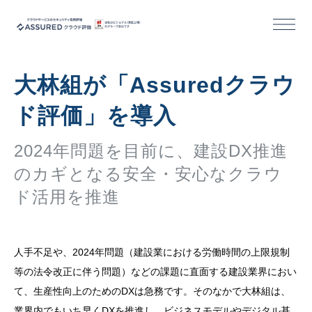
機能
大林組が「Assuredクラウ
導入/活用事例
ド評価」を導入
セミナー
2024年問題を目前に、建設DX推進
のカギとなる安全・安心なクラウ
コラム
ド活用を推進
お役立ち資料
人手不足や、2024年問題（建設業における労働時間の上限規制
等の法令改正に伴う問題）などの課題に直面する建設業界におい
活用事例｜クラウドサービス事業者様
て、生産性向上のためのDXは急務です。そのなかで大林組は、
業界内でもいち早くDXを推進し、ビジネスモデルやデジタル基