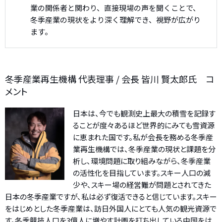
業の関係者と関わり、直接現場の声を聞くことで、
冬季産業の現状をより深く理解でき、視野が広がり
ます。
冬季産業再生機構 代表理事 / 会長 皆川 賢太郎氏 コ
メント
日本は、今でも観測史上最大の積雪を記録す
ることが度々あるほど世界的にみても雪資源
に恵まれた国です。私が会長を務める冬季産
業再生機構では、冬季産業の現状と課題を分
析し、環境問題に取り組みながら、冬季産業
の活性化を目指しています。スキー人口の減
少や、スキー場の経営難が問題とされてきた
日本の冬季産業ですが、私は必ず復活できると信じています。スキー
をはじめとした冬季産業は、訪日外国人にとても人気の観光資源で
す。冬季競技人口を3億人に増やす計画を打ち出している中国をは