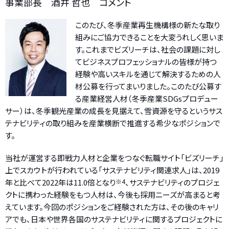
事業部長 酒井 哲也 コメント
このたび、冬季産業再生機構様の新たな取り
組みにご協力できることを大変うれしく思いま
す。これまでビズリーチは、社会の課題に対し
てビジネスプロフェッショナルの皆様が持つ
経験や高いスキルを通じて解決するための人
材公募を行ってまいりました。このたび公募す
る産業経営人材（冬季産業SDGsプロデュー
サー）は、冬季観光産業の成長を見据えて、雪資源を守るというサス
テナビリティの取り組みを産業横断で推進する希少なポジションで
す。
当社が運営する即戦力人材と企業をつなぐ転職サイト「ビズリーチ」
上でスカウトが行われている「サステナビリティ関連求人」は、2019
年と比べて2022年は11.0倍となり
※4
、サステナビリティのプロジェ
クトに携わった経験をもつ人材は、今後も採用ニーズが高まると考
えています。今回のポジションをご経験された方は、その後のキャリ
アでも、日本や世界各国のサステナビリティに関するプロジェクトに