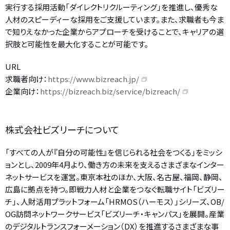
実行する採用活動「ダイレクトリクルーティング」を推進し、優秀な
人材のスピーディーな採用をご支援しています。また、求職者も今ま
で知りえなかった企業からアプローチを受けることで、キャリアの選
択肢と可能性を最大化することが可能です。
URL
求職者向け：
https://www.bizreach.jp/
企業向け：
https://bizreach.biz/service/bizreach/
株式会社ビズリーチについて
「すべての人が『自分の可能性』を信じられる社会をつくる」をミッシ
ョンとし、2009年4月より、働き方の未来を支えるさまざまなインター
ネットサービスを運営。東京本社のほか、大阪、名古屋、福岡、静岡、
広島に拠点を持つ。即戦力人材と企業をつなぐ転職サイト「ビズリー
チ」、人財活用プラットフォーム「HRMOS（ハーモス）」シリーズ、OB/
OG訪問ネットワークサービス「ビズリーチ・キャンパス」を展開。産業
のデジタルトランスフォーメーション（DX）を推進するさまざまな事