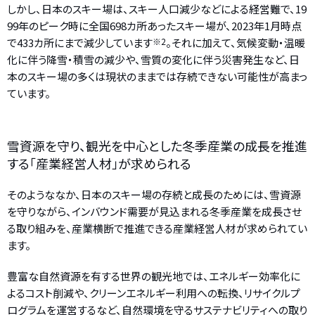
しかし、日本のスキー場は、スキー人口減少などによる経営難で、19
99年のピーク時に全国698カ所あったスキー場が、2023年1月時点
で433カ所にまで減少しています
※2
。それに加えて、気候変動・温暖
化に伴う降雪・積雪の減少や、雪質の変化に伴う災害発生など、日
本のスキー場の多くは現状のままでは存続できない可能性が高まっ
ています。
雪資源を守り、観光を中心とした冬季産業の成長を推進
する「産業経営人材」が求められる
そのようななか、日本のスキー場の存続と成長のためには、雪資源
を守りながら、インバウンド需要が見込まれる冬季産業を成長させ
る取り組みを、産業横断で推進できる産業経営人材が求められてい
ます。
豊富な自然資源を有する世界の観光地では、エネルギー効率化に
よるコスト削減や、クリーンエネルギー利用への転換、リサイクルプ
ログラムを運営するなど、自然環境を守るサステナビリティへの取り