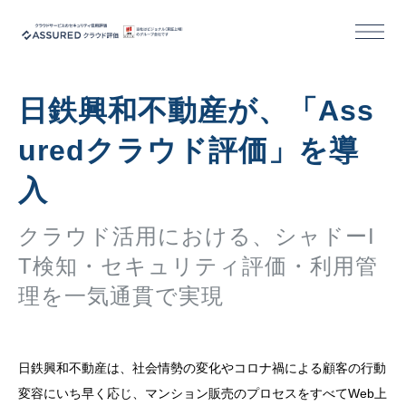
機能
日鉄興和不動産が、「Ass
導入/活用事例
uredクラウド評価」を導
入
セミナー
クラウド活用における、シャドーI
コラム
T検知・セキュリティ評価・利用管
理を一気通貫で実現
お役立ち資料
日鉄興和不動産は、社会情勢の変化やコロナ禍による顧客の行動
活用事例｜クラウドサービス事業者様
変容にいち早く応じ、マンション販売のプロセスをすべてWeb上