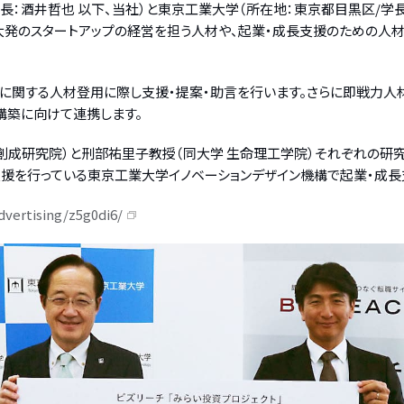
：酒井哲也 以下、当社）と東京工業大学（所在地：東京都目黒区/学長
発のスタートアップの経営を担う人材や、起業・成長支援のための人材を
に関する人材登用に際し支援・提案・助言を行います。さらに即戦力人
構築に向けて連携します。
創成研究院）と刑部祐里子教授（同大学 生命理工学院）それぞれの研
プ支援を行っている東京工業大学イノベーションデザイン機構で起業・成
dvertising/z5g0di6/