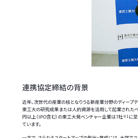
連携協定締結の背景
近年、次世代の産業の核となりうる新産業分野のディープテ
東工大の研究成果または⼈的資源を活⽤して起業されたベンチ
円以上（IPO含む）の東工大発ベンチャー企業は7社
※1
に至
ています。
一方で、さらなるスタートアップの創出・育成には、大学で