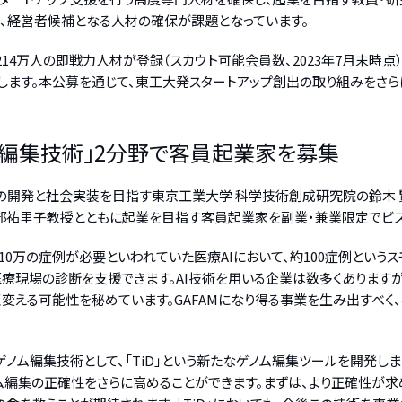
、経営者候補となる人材の確保が課題となっています。
14万人の即戦力人材が登録（スカウト可能会員数、2023年7月末時
します。本公募を通じて、東工大発スタートアップ創出の取り組みをさら
ノム編集技術」2分野で客員起業家を募集
」の開発と社会実装を目指す東京工業大学 科学技術創成研究院の鈴木
刑部祐里子教授とともに起業を目指す客員起業家を副業・兼業限定でビズ
10万の症例が必要といわれていた医療AIにおいて、約100症例という
療現場の診断を支援できます。AI技術を用いる企業は数多くありますが
変える可能性を秘めています。GAFAMになり得る事業を生み出すべ
ノム編集技術として、「TiD」という新たなゲノム編集ツールを開発し
ノム編集の正確性をさらに高めることができます。まずは、より正確性が求