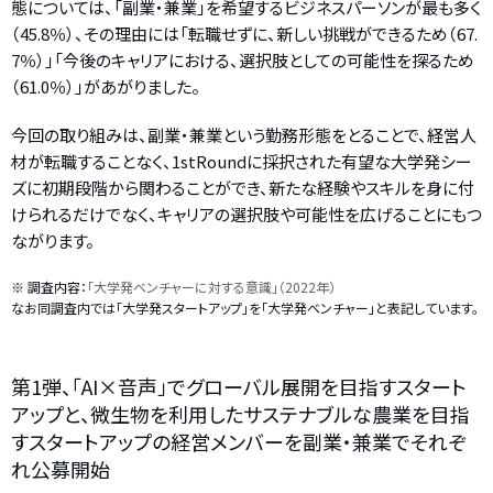
態については、「副業・兼業」を希望するビジネスパーソンが最も多く
（45.8％）、その理由には「転職せずに、新しい挑戦ができるため（67.
7％）」「今後のキャリアにおける、選択肢としての可能性を探るため
（61.0％）」があがりました。
今回の取り組みは、副業・兼業という勤務形態をとることで、経営人
材が転職することなく、1stRoundに採択された有望な大学発シー
ズに初期段階から関わることができ、新たな経験やスキルを身に付
けられるだけでなく、キャリアの選択肢や可能性を広げることにもつ
ながります。
※ 調査内容：
「大学発ベンチャーに対する意識」（2022年）
なお同調査内では「大学発スタートアップ」を「大学発ベンチャー」と表記しています。
第1弾、「AI×音声」でグローバル展開を目指すスタート
アップと、微生物を利用したサステナブルな農業を目指
すスタートアップの経営メンバーを副業・兼業でそれぞ
れ公募開始