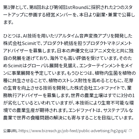
第1弾として、第8回および第9回1stRoundに採択された2つのスタ
ートアップに参画する経営メンバーを、本日より副業・兼業で公募し
ます。
ひとつは、AI技術を用いたリアルタイム音声変換アプリを開発した
株式会社Scimitで、プロダクト統括を担うプロダクトマネジメント
アドバイザーを募集します。日本の声優文化はアニメ文化と共に独
自の発展を遂げており、海外でも高い評価を受けています。そのた
めScimitはグローバル展開を見据え、エンターテインメントをメイ
ンに事業展開を予定しています。もうひとつは、植物内生菌を植物の
種に共生させることで、植物のストレス耐性を高めるとともに、花芽
の生育を向上させる技術を開発した株式会社エンドファイトで、業
務執行アドバイザーを募集します。世界の農業土壌はすでに3分の1
が劣化しているといわれていますが、本技術により生育不可能な環
境での農業生産が期待されます。エンドファイトは、サステナブルな
農業で世界の食糧問題の解決にも寄与することを目指しています。
公募URL：
https://www.bizreach.jp/job-feed/public-advertising/hg2gqj4/