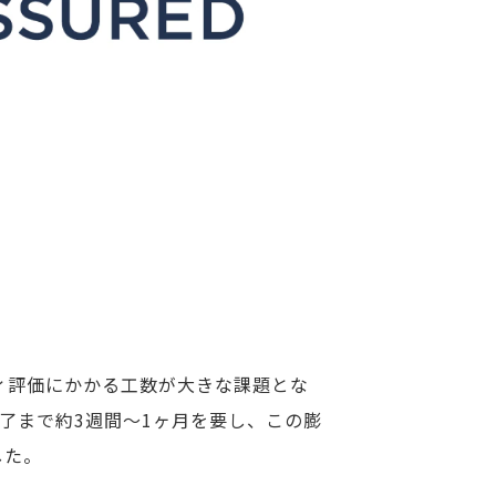
ィ評価にかかる工数が大きな課題とな
了まで約3週間〜1ヶ月を要し、この膨
した。