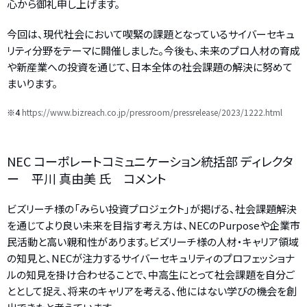
心から御礼申し上げます。
今回は、現代社会において喫緊の課題となっているサイバーセキュ
リティ分野をテーマに開催しました。今後も、未来のプロ人材の育成
や新産業への投資を通じて、日本全体の社会課題の解決に努めて
まいります。
※4
https://www.bizreach.co.jp/pressroom/pressrelease/2023/1222.html
NEC コーポレートコミュニケーション統括部 ディレクタ
ー 平川 真由美 氏 コメント
ビズリーチ様の「みらい投資プロジェクト」が掲げる、社会課題解決
を通じてより良い未来を目指す考え方は、NECのPurposeや企業市
民活動と高い親和性があります。ビズリーチ様の人材・キャリア領域
の知見と、NECが注力するサイバーセキュリティのプロフェッショナ
ルの知見を掛け合わせることで、中高生にとって社会課題を自分ご
ととして捉え、将来のキャリアを考える、他にはない学びの機会を創