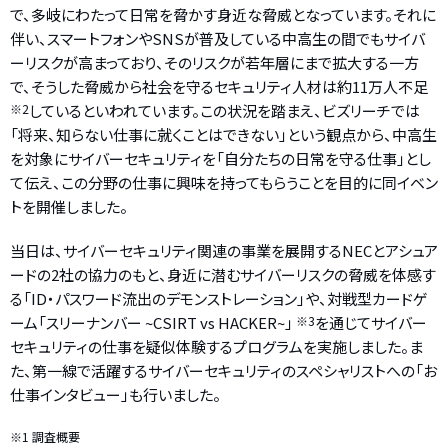
で、多岐にわたって日常を脅かす身近な脅威となっています。それに
伴い、スマートフォンやSNSが普及している中高生の間でもサイバ
ーリスクが高まっており、そのリスクが若年層にまで拡大する一方
で、そうした脅威から社会を守るセキュリティ人材は約11万人不足
※2
しているといわれています。この状況を踏まえ、ビズリーチでは
「将来、知らない仕事に就くことはできない」という観点から、中高生
を対象にサイバーセキュリティを「自分たちの日常を守る仕事」とし
て伝え、この分野の仕事に興味を持ってもらうことを目的に同イベン
トを開催しました。
当日は、サイバーセキュリティ関連の事業を展開するNECとアシュア
ードの2社の協力のもと、身近に潜むサイバーリスクの脅威を体感す
る「ID・パスワード流出のデモンストレーション」や、対戦型カードゲ
ーム「スリーナンバー ~CSIRT vs HACKER~」
※3
を通じてサイバー
セキュリティの仕事を疑似体験するプログラムを実施しました。ま
た、第一線で活躍するサイバーセキュリティのスペシャリストへの「お
仕事インタビュー」も行いました。
※1 調査概要