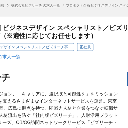
情報
株式会社ビズリーチ の求人一覧
プロダクト企画 ビジネスデザイン スペ
 ビジネスデザイン スペシャリスト／ビズリ
プ（※適性に応じてお任せします）
プロダクト企画 ビジネスデザイン スペシャリスト／ビズリーチ事業部 事業企画部 事業企画グループ（※適性に応じてお任せします）
正社員
の求人一覧
ーチ
ジョン、「キャリアに、選択肢と可能性を」をミッション
来を支えるさまざまなインターネットサービスを運営。東京
岡、広島に拠点を持つ。即戦力人材と企業をつなぐ転職サ
人材流出を防ぐ「社内版ビズリーチ」、人財活用プラット
リーズ、OB/OG訪問ネットワークサービス「ビズリーチ・