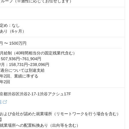
グループ（※適性に応じてお任せします）
定め：なし

あり（6ヶ月）
円 〜 1500万円
月給制（40時間相当分の固定残業代含む）

7,936円~761,904円

：158,731円~238,096円

超過分については別途支給

年2回、業績に準ずる

年2回
 東京都渋谷区渋谷2-17-1渋谷アクシュ17F
認
および会社が認めた就業場所（リモートワークを行う場合を含む）

】

就業場所への配置転換あり（出向等を含む）