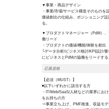
▼事業・商品デザイン
・事業/市場/サービス構造そのものを
価値創出の仕組み、ポジショニング設
る。
▼プロダクトマネージャー（PdM）
働リード
・プロダクトの価値/機能/体験を創出
└データ分析/ビジネス検討/KPI設
にビジネスとPdMの協働をリードする
応募資格
【必須（MUST）】
◾️以下いずれかに該当する方
・IT/Web/SaaS/人材などの業界
をお持ちの方
⇒事業立ち上げ、PMF推進、収益モ