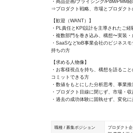
・商品企画/プライシング/PdM/PMM
⇒プロダクト戦略、市場とプロダクト
【歓迎（WANT）】
・PL責任とKPI設計を主導されたご
・複数部門を巻き込み、構想〜実装・
・SaaSなどtoB事業会社のビジネス
持ちの方
【求める人物像】
・お客様視点を持ち、構想を語ること
コミットできる方
・数値をもとにした分析思考、事業推
・プロダクト目線に閉じず、市場・収
・過去の成功体験に固執せず、変化に
職種 / 募集ポジション
プロダクト企