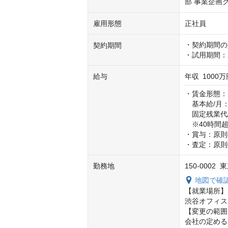
部 事業企画
雇用形態
正社員
・契約期間の
契約期間
・試用期間：
給与
年収
1000万
・賃金形態：
　基本給/月：50
　固定残業代/月
　※40時間
・賞与：原則
・査定：原則
勤務地
150-0002
地図で確
【就業場所】

渋谷オフィス
【変更の範囲
会社の定める