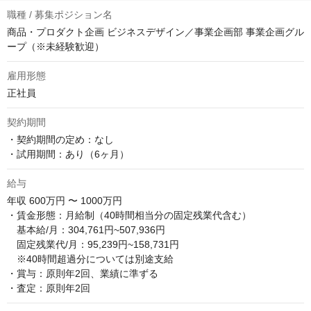
職種 / 募集ポジション名
商品・プロダクト企画 ビジネスデザイン／事業企画部 事業企画グル
ープ（※未経験歓迎）
雇用形態
正社員
契約期間
・契約期間の定め：なし

・試用期間：あり（6ヶ月）
給与
年収
600万円 〜 1000万円
・賃金形態：月給制（40時間相当分の固定残業代含む）

　基本給/月：304,761円~507,936円

　固定残業代/月：95,239円~158,731円

　※40時間超過分については別途支給

・賞与：原則年2回、業績に準ずる

・査定：原則年2回