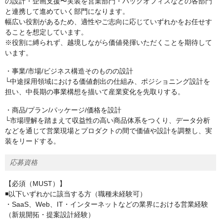
の設計・企画支援〜実装を営業部門・バックオフィスなどの各部門
と連携して進めていく部門になります。
幅広い役割があるため、適性やご志向に応じていずれかをお任せす
ることを想定しています。
※役割に縛られず、越境しながら価値発揮いただくことを期待して
います。
・事業/市場/ビジネス構造そのものの設計
└中途採用領域における価値創出の仕組み、ポジショニング設計を
担い、中長期の事業構想を描いて産業変化を先取りする。
・商品/プラン/パッケージ/価格を設計
└市場理解を踏まえて収益性の高い商品体系をつくり、データ分析
などを通じて営業現場とプロダクトの間で価値や設計を調整し、実
装をリードする。
応募資格
【必須（MUST）】
◾️以下いずれかに該当する方（職種未経験可）
・SaaS、Web、IT・インターネットなどの業界における営業経験
（新規開拓・提案設計経験）