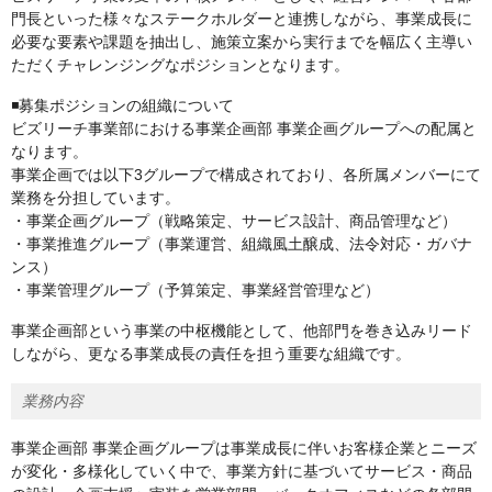
門長といった様々なステークホルダーと連携しながら、事業成長に
必要な要素や課題を抽出し、施策立案から実行までを幅広く主導い
ただくチャレンジングなポジションとなります。
◾️募集ポジションの組織について
ビズリーチ事業部における事業企画部 事業企画グループへの配属と
なります。
事業企画では以下3グループで構成されており、各所属メンバーにて
業務を分担しています。
・事業企画グループ（戦略策定、サービス設計、商品管理など）
・事業推進グループ（事業運営、組織風土醸成、法令対応・ガバナ
ンス）
・事業管理グループ（予算策定、事業経営管理など）
事業企画部という事業の中枢機能として、他部門を巻き込みリード
しながら、更なる事業成長の責任を担う重要な組織です。
業務内容
事業企画部 事業企画グループは事業成長に伴いお客様企業とニーズ
が変化・多様化していく中で、事業方針に基づいてサービス・商品