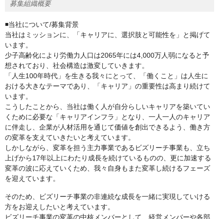
募集組織概要
◾️当社について/募集背景
当社はミッションに、「キャリアに、選択肢と可能性を」と掲げて
います。
少子高齢化により労働力人口は2065年には4,000万人弱になると予
想されており、社会構造は激変していきます。
「人生100年時代」を生きる我々にとって、「働くこと」は人生に
おける大きなテーマであり、「キャリア」の重要性は高まり続けて
います。
こうしたことから、当社は働く人が自分らしいキャリアを築いてい
くために必要な「キャリアインフラ」となり、一人一人のキャリア
に伴走し、企業が人材活用を通じて価値を創出できるよう、働き方
の変革を支えていきたいと考えています。
しかしながら、変革を担う主力事業であるビズリーチ事業も、立ち
上げから17年以上にわたり成長を続けているものの、更に加速する
変革の波に応えていくため、我々自身もまた変革し続けるフェーズ
を迎えています。
そのため、ビズリーチ事業の非連続な成長を一緒に実現していける
方をお迎えしたいと考えています。
ビズリーチ事業の変革の中核メンバーとして、経営メンバーや各部