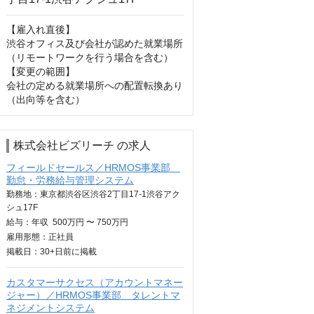
【雇入れ直後】

渋谷オフィス及び会社が認めた就業場所
（リモートワークを行う場合を含む）

【変更の範囲】

会社の定める就業場所への配置転換あり
（出向等を含む）
株式会社ビズリーチ の求人
フィールドセールス／HRMOS事業部
勤怠・労務給与管理システム
勤務地：東京都渋谷区渋谷2丁目17-1渋谷アク
シュ17F
給与：
年収
500万円 〜 750万円
雇用形態：正社員
掲載日：
30+日
前に掲載
カスタマーサクセス（アカウントマネー
ジャー）／HRMOS事業部 タレントマ
ネジメントシステム