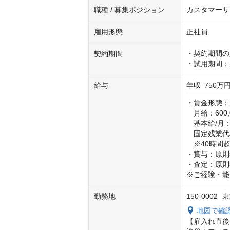
職種 / 募集ポジション
カスタマーサ
雇用形態
正社員
・契約期間の
契約期間
・試用期間：
給与
年収
750万円
・賃金形態：
　月給：600,0
　基本給/月：45
　固定残業代/月
　※40時間
・賞与：原則
・査定：原則年
※ご経験・能
勤務地
150-000
地図で確
【雇入れ直後