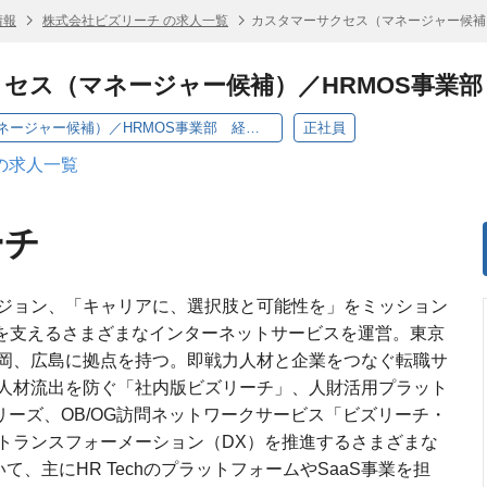
情報
株式会社ビズリーチ の求人一覧
カスタマーサクセス（マネージャー候補
セス（マネージャー候補）／HRMOS事業
カスタマーサクセス（マネージャー候補）／HRMOS事業部 経費精算システム
正社員
の求人一覧
ーチ
ジョン、「キャリアに、選択肢と可能性を」をミッション
来を支えるさまざまなインターネットサービスを運営。東京
岡、広島に拠点を持つ。即戦力人材と企業をつなぐ転職サ
人材流出を防ぐ「社内版ビズリーチ」、人財活用プラット
リーズ、OB/OG訪問ネットワークサービス「ビズリーチ・
トランスフォーメーション（DX）を推進するさまざまな
おいて、主にHR TechのプラットフォームやSaaS事業を担