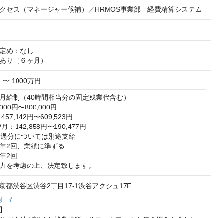
クセス（マネージャー候補）／HRMOS事業部 経費精算システム
定め：なし

あり（６ヶ月）
 〜 1000万円
月給制（40時間相当分の固定残業代含む）

00円〜800,000円

7,142円〜609,523円

：142,858円〜190,477円

超過分については別途支給

年2回、業績に準ずる

2回

力を考慮の上、決定致します。
2 東京都渋谷区渋谷2丁目17-1渋谷アクシュ17F
認
】
