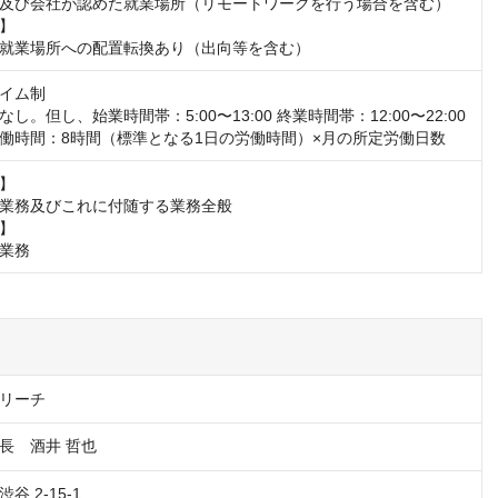
及び会社が認めた就業場所（リモートワークを行う場合を含む）

】

就業場所への配置転換あり（出向等を含む）
イム制

し。但し、始業時間帯：5:00〜13:00 終業時間帯：12:00〜22:00

働時間：8時間（標準となる1日の労働時間）×月の所定労働日数
】

業務及びこれに付随する業務全般

】

業務
リーチ
長　酒井 哲也
 2-15-1