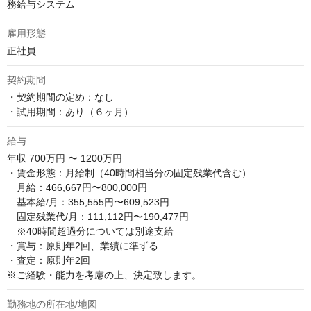
務給与システム
雇用形態
正社員
契約期間
・契約期間の定め：なし

・試用期間：あり（６ヶ月）
給与
年収
700万円 〜 1200万円
・賃金形態：月給制（40時間相当分の固定残業代含む）

　月給：466,667円〜800,000円

　基本給/月：355,555円〜609,523円

　固定残業代/月：111,112円〜190,477円

　※40時間超過分については別途支給

・賞与：原則年2回、業績に準ずる

・査定：原則年2回

※ご経験・能力を考慮の上、決定致します。
勤務地の所在地/地図