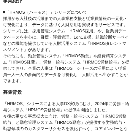
事業紹介
■「HRMOS（ハーモス）」シリーズについて
採用から入社後の活躍までの人事業務支援と従業員情報の一元化・
可視化により、データに基づく人財活用を実現するサービスです。
シリーズには、採用管理システム「HRMOS採用」や、従業員デー
タベースを中心に、目標・評価管理、1on1支援、組織診断サーベイ
などの機能を提供している人財活用システム「HRMOSタレントマ
ネジメント」があります。
その他にも、勤怠管理システム「HRMOS勤怠」や経費精算システ
ム「HRMOS経費」、労務・給与システム「HRMOS労務給与」を提
供しており、企業の人事は「HRMOS」シリーズの活用により従業
員一人一人の多面的なデータを可視化し、人財活用へ生かすことが
できます。
募集背景
「HRMOS」シリーズによる人事DX実現にむけ、2024年に労務・給
与システム「HRMOS労務給与」の提供を開始しました。
今後の更なる事業拡大に向け、労務・給与システム「HRMOS労務
給与」と勤怠管理システム「HRMOS勤怠」が提供する労務給与・
勤怠領域ののカスタマーサクセスを強化すべく、コアメンバーとな