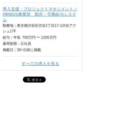
導入支援・プロジェクトマネジメント／
HRMOS事業部 勤怠・労務給与システ
ム
勤務地：東京都渋谷区渋谷2丁目17-1渋谷アク
シュ17F
給与：
年収
700万円 〜 1200万円
雇用形態：正社員
掲載日：
30+日
前に掲載
すべての求人を見る