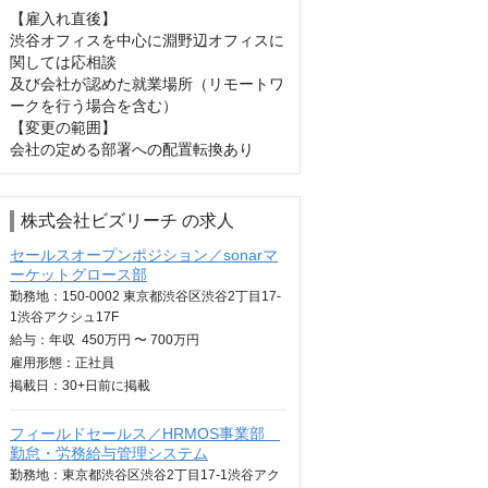
【雇入れ直後】

渋谷オフィスを中心に淵野辺オフィスに
関しては応相談

及び会社が認めた就業場所（リモートワ
ークを行う場合を含む）

【変更の範囲】

会社の定める部署への配置転換あり
株式会社ビズリーチ の求人
セールスオープンポジション／sonarマ
ーケットグロース部
勤務地：150-0002 東京都渋谷区渋谷2丁目17-
1渋谷アクシュ17F
給与：
年収
450万円 〜 700万円
雇用形態：正社員
掲載日：
30+日
前に掲載
フィールドセールス／HRMOS事業部
勤怠・労務給与管理システム
勤務地：東京都渋谷区渋谷2丁目17-1渋谷アク