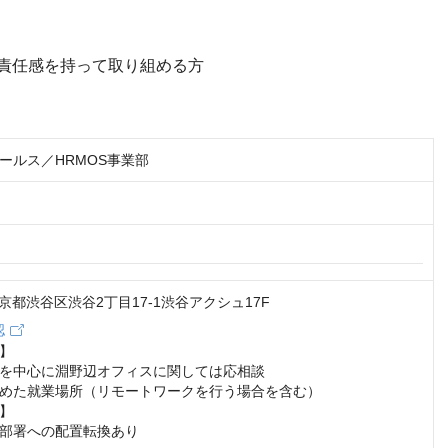
責任感を持って取り組める方
ールス／HRMOS事業部
2 東京都渋谷区渋谷2丁目17-1渋谷アクシュ17F
認
】

を中心に淵野辺オフィスに関しては応相談

めた就業場所（リモートワークを行う場合を含む）

】

部署への配置転換あり