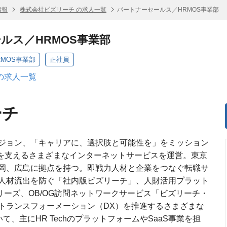
情報
株式会社ビズリーチ の求人一覧
パートナーセールス／HRMOS事業部
ルス／HRMOS事業部
MOS事業部
正社員
の求人一覧
ーチ
ジョン、「キャリアに、選択肢と可能性を」をミッション
来を支えるさまざまなインターネットサービスを運営。東京
岡、広島に拠点を持つ。即戦力人材と企業をつなぐ転職サ
人材流出を防ぐ「社内版ビズリーチ」、人財活用プラット
リーズ、OB/OG訪問ネットワークサービス「ビズリーチ・
トランスフォーメーション（DX）を推進するさまざまな
おいて、主にHR TechのプラットフォームやSaaS事業を担