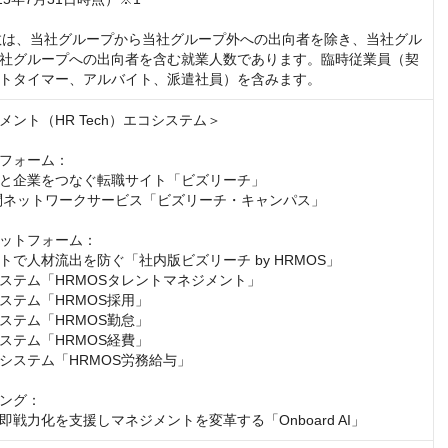
員数は、当社グループから当社グループ外への出向者を除き、当社グル
社グループへの出向者を含む就業人数であります。臨時従業員（契
トタイマー、アルバイト、派遣社員）を含みます。
ント（HR Tech）エコシステム＞

フォーム：

と企業をつなぐ転職サイト「ビズリーチ」

訪問ネットワークサービス「ビズリーチ・キャンパス」

ットフォーム：

で人材流出を防ぐ「社内版ビズリーチ by HRMOS」

ステム「HRMOSタレントマネジメント」

ステム「HRMOS採用」

ステム「HRMOS勤怠」

ステム「HRMOS経費」

システム「HRMOS労務給与」

ング：

即戦力化を支援しマネジメントを変革する「Onboard AI」