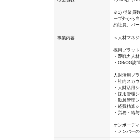
従業員数
※1) 従業
ープ外から当
約社員、パー
＜人材マネジメ
事業内容
採用プラット
・即戦力人材
・OB/OG
人財活用プラ
・社内スカウト
・人財活用シ
・採用管理シ
・勤怠管理シ
・経費精算シ
・労務・給与
オンボーディ
・メンバーの