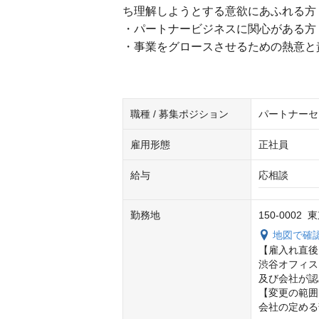
ち理解しようとする意欲にあふれる方
・パートナービジネスに関心がある方
・事業をグロースさせるための熱意と
職種 / 募集ポジション
パートナーセ
雇用形態
正社員
給与
応相談
勤務地
150-000
地図で確
【雇入れ直後
渋谷オフィス
及び会社が認
【変更の範囲
会社の定める