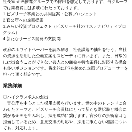
社長室 企画推進グループでの採用を想定しております。当グループ
では業務範囲は多岐にわたっております。
1.ビズリーチ事業との共同提案：公募プロジェクト
2.官公庁への企画提案
3.みらい投資プロジェクト（ビズリーチ社のサステナビリティプロ
グラム）
4.新たなサービス開発の支援 等
政府のホワイトペーパーを読み解き、社会課題の抽出を行う。当社
の資源を活用した企画立案をスピーディに行います。また、日常的
には出会うことができない要人との面会や特命案件に対応する機会
も多いポジションです。将来的にPRを絡めた企画プロデューサーを
担って頂く想定です。
業務詳細
①ハイクラス求人の創出
官公庁を中心とした採用支援を行います。世の中のトレンドに合
わせたテーマと、ビズリーチ会員様にとって新たな選択肢と機会に
繋がる企画を生み出し、採用成功に繋げます。官公庁の折衝窓口も
担当しているため、意見交換の対応や、採用に限らない相談につい
ても、対応します。