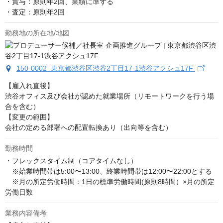
・賞与：原則年2回、業績に準ずる

・査定：原則年2回
勤務地の所在地/地図
150-0002 東京都渋谷区渋谷2丁目17-1渋谷アクシュ17F
【雇入れ直後】

渋谷オフィス及び会社が認めた就業場所（リモートワークを行う場
合を含む）

【変更の範囲】

会社の定める部署への配置転換あり（出向等を含む）
勤務時間
・フレックスタイム制（コアタイムなし）

　※始業時間帯は5:00〜13:00、終業時間帯は12:00〜22:00とする

　※月の所定労働時間：1日の標準労働時間(原則8時間）×月の所定
労働日数
業務内容備考