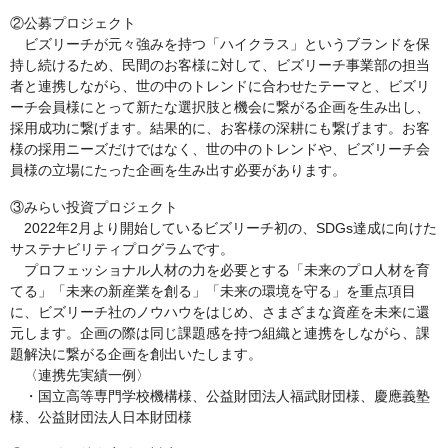
②公募プロジェクト
ビズリーチが元々強みを持つ「ハイクラス」というブランドを保
持し続けるため、民間のお客様に対して、ビズリーチ事業部の担当
者と連携しながら、世の中のトレンドに合わせたテーマと、ビズリ
ーチ会員様にとって新たな選択肢と機会に繋がる企画を生み出し、
採用成功に繋げます。結果的に、お客様の深耕にも繋げます。お客
様の採用ニーズだけではなく、世の中のトレンドや、ビズリーチ会
員様の立場にたった企画を生み出す必要があります。
③みらい投資プロジェクト
2022年2月より開始しているビズリーチ初の、SDGs達成に向けた
サステナビリティプログラムです。
プロフェッショナル人材の力を必要とする「未来のプロ人材を育
てる」「未来の新産業を創る」「未来の環境を守る」を重点項目
に、ビズリーチ社のノウハウをはじめ、さまざまな資産を未来に還
元します。企画の際は同じ課題感を持つ組織と連携をしながら、課
題解決に繋がる企画を創出いたします。
〈連携先実績一例〉
・国立高等専門学校機構様、公益財団法人福武財団様、慶應義塾
様、公益財団法人日本財団様