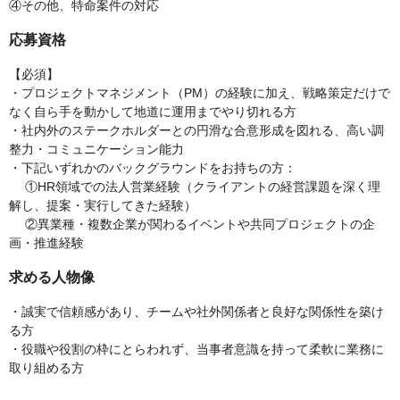
④その他、特命案件の対応
応募資格
【必須】
・プロジェクトマネジメント（PM）の経験に加え、戦略策定だけで
なく自ら手を動かして地道に運用までやり切れる方
・社内外のステークホルダーとの円滑な合意形成を図れる、高い調
整力・コミュニケーション能力
・下記いずれかのバックグラウンドをお持ちの方：
①HR領域での法人営業経験（クライアントの経営課題を深く理
解し、提案・実行してきた経験）
②異業種・複数企業が関わるイベントや共同プロジェクトの企
画・推進経験
求める人物像
・誠実で信頼感があり、チームや社外関係者と良好な関係性を築け
る方
・役職や役割の枠にとらわれず、当事者意識を持って柔軟に業務に
取り組める方