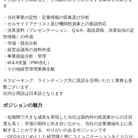
す
・当社事業の定性・定量情報の収集及び分析
・セルサイドアナリスト及び機関投資家との面談対応
・決算資料（プレゼンテーション、Q＆A、面談原稿、決算短信の定
性情報）の作成
・市場・競合分析
・経営会議等の資料作成
・事業損益分析・管理
・M＆A支援（PMI含む）
・その他経営管理業務全般
※スピーキング、ラインティング共に英語を活用いただく業務も多
数ございます。
社内公用語は日本語となります
ポジションの魅力
・短期間で大きな成長を実現した当社は国内外の投資家からの注目
度も高く、市場の期待と向き合いながら、当社の企業価値向上に貢
献することができる、やりがいのあるポジションです
・CFOをはじめとした経営陣と密にコミュニケーションをとりなが