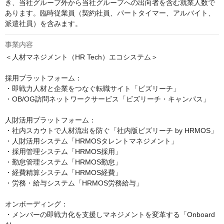
き、当社グループ外から当社グループへの出向者を含む就業人数で
あります。臨時従業員（契約社員、パートタイマー、アルバイト、
派遣社員）を含みます。
事業内容
＜人材マネジメント（HR Tech）エコシステム＞

採用プラットフォーム：

・即戦力人材と企業をつなぐ転職サイト「ビズリーチ」

・OB/OG訪問ネットワークサービス「ビズリーチ・キャンパス」

人財活用プラットフォーム：

・社内スカウトで人材流出を防ぐ「社内版ビズリーチ by HRMOS」

・人財活用システム「HRMOSタレントマネジメント」

・採用管理システム「HRMOS採用」

・勤怠管理システム「HRMOS勤怠」

・経費精算システム「HRMOS経費」

・労務・給与システム「HRMOS労務給与」

オンボーディング：

・メンバーの即戦力化を支援しマネジメントを変革する「Onboard 