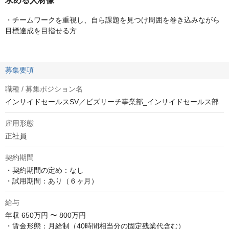
求める人材像
・チームワークを重視し、自ら課題を見つけ周囲を巻き込みながら
目標達成を目指せる方
募集要項
職種 / 募集ポジション名
インサイドセールスSV／ビズリーチ事業部_インサイドセールス部
雇用形態
正社員
契約期間
・契約期間の定め：なし

・試用期間：あり（６ヶ月）
給与
年収
650万円 〜 800万円
・賃金形態：月給制（40時間相当分の固定残業代含む）
