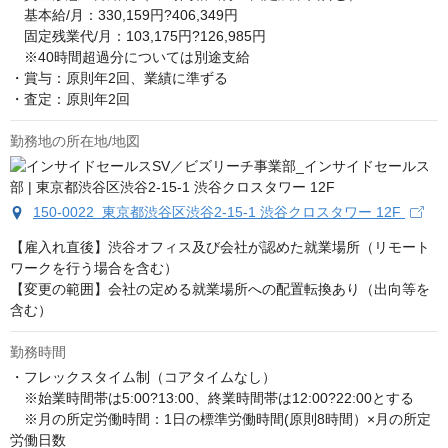
　基本給/月：330,159円?406,349円

　固定残業代/月：103,175円?126,985円

　※40時間超過分については別途支給

・賞与：原則年2回、業績に準ずる

・査定：原則年2回
勤務地の所在地/地図
150-0022 東京都渋谷区渋谷2-15-1 渋谷クロスタワー 12F
【雇入れ直後】渋谷オフィス及び会社が認めた就業場所（リモート
ワークを行う場合を含む）

【変更の範囲】会社の定める就業場所への配置転換あり（出向等を
含む）
勤務時間
・フレックスタイム制（コアタイムなし）

　※始業時間帯は5:00?13:00、終業時間帯は12:00?22:00とする

　※月の所定労働時間：1日の標準労働時間(原則8時間）×月の所定
労働日数