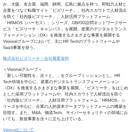
か、大阪、名古屋、福岡、静岡、広島に拠点を持つ。即戦力人材と
企業をつなぐ転職サイト「ビズリーチ」、社内スカウトで人材流出
を防ぐ「社内版ビズリーチ」、人財活用プラットフォーム
「HRMOS（ハーモス）」シリーズ、OB/OG訪問ネットワークサー
ビス「ビズリーチ・キャンパス」を展開。産業のデジタルトランス
フォーメーション（DX）を推進するさまざまな事業を展開する
Visionalグループにおいて、主にHR Techのプラットフォームや
SaaS事業を担う。
株式会社ビズリーチ｜会社概要資料
＜Visionalグループ＞
「新しい可能性を、次々と。」をグループミッションとし、HR
Tech領域を中心に、産業のデジタルトランスフォーメーション
（DX）を推進するさまざまな事業を展開。「ビズリーチ」をはじめ
とした採用プラットフォームや、社内スカウトで人材流出を防ぐ
「社内版ビズリーチ」、人財活用プラットフォーム「HRMOS」シ
リーズを中心に、企業の人的資本データプラットフォームの構築を
目指す。また、M&A、物流Tech、サイバーセキュリティの領域にお
いても、新規事業を次々に立ち上げている。
Visionalについて