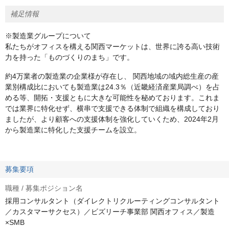
補足情報
※製造業グループについて
私たちがオフィスを構える関西マーケットは、世界に誇る高い技術
力を持った「ものづくりのまち」です。
約4万業者の製造業の企業様が存在し、 関西地域の域内総生産の産
業別構成比においても製造業は24.3％（近畿経済産業局調べ）を占
める等、開拓・支援ともに大きな可能性を秘めております。これま
では業界に特化せず、横串で支援できる体制で組織を構成しており
ましたが、より顧客への支援体制を強化していくため、2024年2月
から製造業に特化した支援チームを設立。
募集要項
職種 / 募集ポジション名
採用コンサルタント（ダイレクトリクルーティングコンサルタント
／カスタマーサクセス）／ビズリーチ事業部 関西オフィス／製造
×SMB