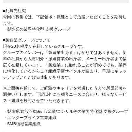
■配属先組織
今回の募集では、下記領域・職種として活躍いただくことを期待し
ます。
・製造業の業界特化型 支援グループ
■製造業グループについて
現在20名程度が在籍しているグループです。
グループのメンバーは「製造業出身者」ばかりではありません。新
卒の社員から人材紹介・派遣営業の出身者、メーカー出身者まで幅
広く在籍しています。「製造業」に触れることが初めてでも、業界
に特化しているからこそ組織学習サイクルが速まり、早期にキャッ
チアップいただける体制があります。
※ご面接を通して、ご経験やキャリアを考慮したうえで所属部署を
調整いたします。下記以外にも顧客ニーズに合わせ、様々なサービ
ス・組織を検討させていただきます。
・製造業/建設不動産/IT/金融/コンサル等の業界特化型 支援グループ
・エンタープライズ営業組織
・SMB領域営業組織