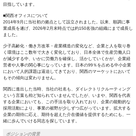
目指しています。
■関西オフィスについて
2014年9月に当社初の拠点として設立されました。以来、順調に事
業成長を遂げ、2026年2月末時点では約150名強の組織にまで成長し
ました。
少子高齢化・働き方改革・産業構造の変化など、企業と人を取り巻
く環境はここ数年で大きく変化しており、日本全体で生産労働人口
が減少する中、いかに労働力を確保し、活かしていくかが、企業経
営者や人事の関心事になっています。日本の99％を占める中小企業
において人的課題は逼迫してきており、関西のマーケットにおいて
もその傾向は変わりません。
関西に進出した当時、当社の社名も、ダイレクトリクルーティング
という言葉も殆ど知られていませんでしたが、いまや、関西を代表
する企業においても、この手法を取り入れており、企業の能動的な
採用活動により、事業の裾野が少しずつ広がっています。拡大する
企業の期待に応え、期待を超えた介在価値を提供するためにも、一
緒に歩んでいける同志を探しています。
ポジションの背景