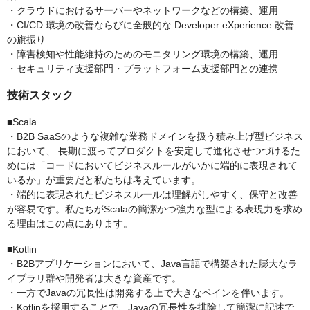
・クラウドにおけるサーバーやネットワークなどの構築、運用
・CI/CD 環境の改善ならびに全般的な Developer eXperience 改善
の旗振り
・障害検知や性能維持のためのモニタリング環境の構築、運用
・セキュリティ支援部門・プラットフォーム支援部門との連携
技術スタック
■Scala
・B2B SaaSのような複雑な業務ドメインを扱う積み上げ型ビジネス
において、 長期に渡ってプロダクトを安定して進化させつづけるた
めには「コードにおいてビジネスルールがいかに端的に表現されて
いるか」が重要だと私たちは考えています。
・端的に表現されたビジネスルールは理解がしやすく、保守と改善
が容易です。私たちがScalaの簡潔かつ強力な型による表現力を求め
る理由はこの点にあります。
■Kotlin
・B2Bアプリケーションにおいて、Java言語で構築された膨大なラ
イブラリ群や開発者は大きな資産です。
・一方でJavaの冗長性は開発する上で大きなペインを伴います。
・Kotlinを採用することで、Javaの冗長性を排除して簡潔に記述で