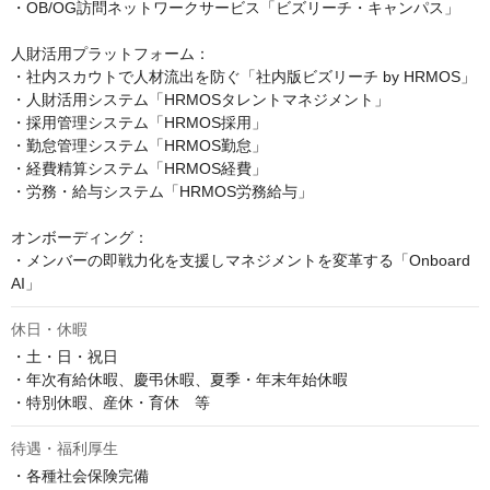
・OB/OG訪問ネットワークサービス「ビズリーチ・キャンパス」

人財活用プラットフォーム：

・社内スカウトで人材流出を防ぐ「社内版ビズリーチ by HRMOS」

・人財活用システム「HRMOSタレントマネジメント」

・採用管理システム「HRMOS採用」

・勤怠管理システム「HRMOS勤怠」

・経費精算システム「HRMOS経費」

・労務・給与システム「HRMOS労務給与」

オンボーディング：

・メンバーの即戦力化を支援しマネジメントを変革する「Onboard 
AI」
休日・休暇
・土・日・祝日

・年次有給休暇、慶弔休暇、夏季・年末年始休暇

・特別休暇、産休・育休　等
待遇・福利厚生
・各種社会保険完備
