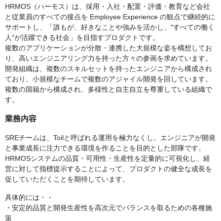
HRMOS（ハーモス）は、採用・入社・配置・評価・教育など会社
と従業員のすべての接点を Employee Experience の観点で継続的に
サポートし、「誰もが、好きなことや強みを活かし、"すべての働く
人"が活躍できる社会」を目指すプロダクトです。
複数のアプリケーションが分散・連携した大規模な姿を構想してお
り、高いエンジニアリング力を持った方々の参画を求めています。
開発組織は、複数のスキルセットを持ったエンジニアから構成され
ており、小規模なチームで複数のアジャイル開発を回しています。
複数の国籍から構成され、多様性と自主自立を尊重している組織で
す。
業務内容
SREチームは、Toilと呼ばれる運用を極力なくし、エンジニアが開発
と事業成長に注力できる環境を作ることを目的とした部隊です。
HRMOSシステムの品質・可用性・生産性を定量的に可視化し、経
営に対して指標提示することによって、プロダクトの健全な成長を
促していただくことを期待しています。
具体的には・・
・安定的品質と開発生産性を高次元でバランスを取るための各種施
策